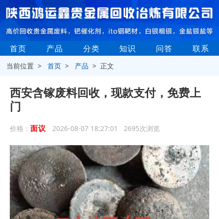
首页
产品
分类
知识
问答
联系
当前位置 >
首页
>
产品
> 正文
西安含镓废料回收，现款支付，免费上
门
面议
价格：
2026-08-07 18:27:01 2695次浏览