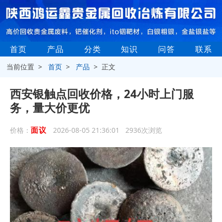
首页
产品
分类
知识
问答
联系
当前位置 >
首页
>
产品
> 正文
西安银触点回收价格，24小时上门服
务，量大价更优
面议
价格：
2026-08-05 21:36:01 2936次浏览