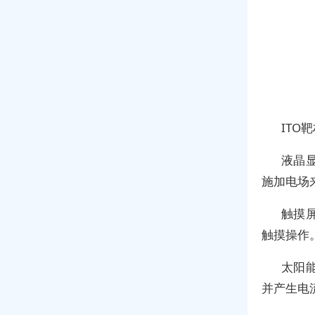
ITO
液晶显
施加电场
触摸
触摸操作
太阳
并产生电