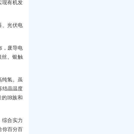
助实现有机发
器、光伏电
布，废导电
银丝、银触
高纯氢。虽
再结晶温度
的IB族和
，综合实力
给你百分百