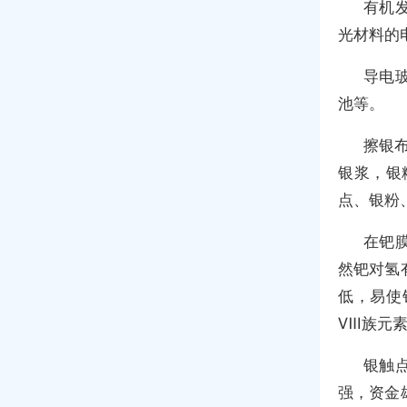
有机发
光材料的
导电
池等。
擦银
银浆，银
点、银粉
在钯
然钯对氢
低，易使
Ⅷ族元素
银触
强，资金