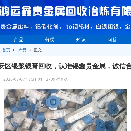
产品
分类
知识
问答
>
首页
>
产品
> 正文
安区银浆银膏回收，认准锦鑫贵金属，诚信
2026-08-07 18:31:01 2709次浏览