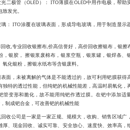
光二极管（OLED）： ITO薄膜在OLED中用作电极，帮
电致发光。
玻璃： ITO涂覆在玻璃表面，形成导电玻璃，用于制造显示
布回收,专业回收银擦布,价高信誉好，高价回收擦银布，银擦
粉，银胶， 擦银浆废棉布，银浆空瓶，银浆罐，银焊条、
、氧化银粉，擦银水纸布等含银废料。
膜表面，未被离解的气体是不能透过的，故可利用钯膜获得
有独特的透过性能，但纯钯的机械性能差，高温时易氧化，
钯管变形和脆化，故不能用纯钯作透过膜。在钯中添加适量
，制成钯合金，可改善钯的机械性能
点回收公司是一家是一家正规、规模大，收购、销售区域广
雄厚、现金回收、诚实可靠、安全放心、速度快、效率高，