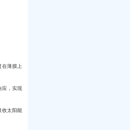
过在薄膜上
响应，实现
吸收太阳能