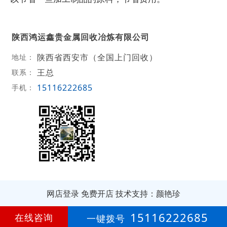
陕西鸿运鑫贵金属回收冶炼有限公司
陕西省西安市（全国上门回收）
地址：
王总
联系：
15116222685
手机：
网店登录
免费开店
技术支持：颜艳珍
第
3年
15116222685
在线咨询
一键拨号