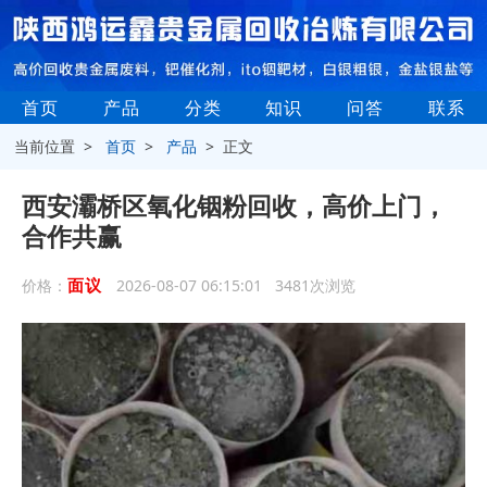
首页
产品
分类
知识
问答
联系
当前位置 >
首页
>
产品
> 正文
西安灞桥区氧化铟粉回收，高价上门，
合作共赢
面议
价格：
2026-08-07 06:15:01 3481次浏览