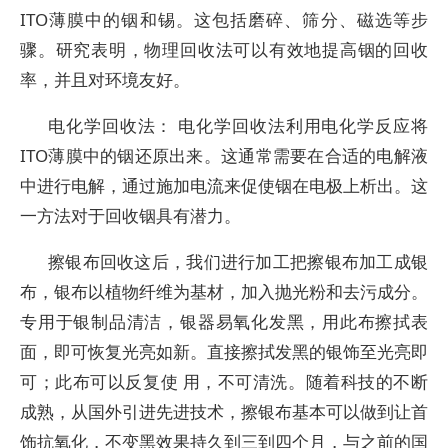
ITO薄膜中的铟和锡。这包括磨碎、筛分、磁选等步
骤。研究表明，物理回收法可以有效地提高铟的回收
率，并且对环境友好。
电化学回收法： 电化学回收法利用电化学反应将
ITO薄膜中的铟还原出来。这通常需要在合适的电解液
中进行电解，通过施加电流来促使铟在电极上析出。这
一方法对于回收铟具有潜力。
擦银布回收这后，我们进行加工把擦银布加工成银
布，银布以植物纤维为基材，加入抛光粉和去污成分。
专用于银制品清洁，银器易氧化发黑，用此布擦拭表
面，即可恢复光亮如新。直接擦拭发黑的银饰至光亮即
可；此布可以反复使 用，不可清洗。随着科技的不断
成熟，从国外引进先进技术，擦银布基本可以做到让首
饰抗氧化，不变黑效果持久到三到四个月，与之前的国