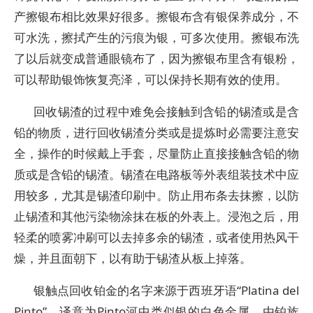
产擦银布相比效果好很多。擦银布含有银保养成分，不
可水洗，擦拭产生的污痕为银，可多次使用。擦银布洗
了以后就变成普通眼镜布了，因为擦银布里含有银粉，
可以帮助银饰恢复亮泽，可以保持长期有效的使用。
回收锡渣的过程中难免会接触到含铅的锡渣或是含
铅的物质，进行回收锡渣分类或是提炼时必需要注意安
全，操作的时候戴上手套，尽量防止直接接触含铅的物
质或是含铅的锡渣。锡渣在电路板等外表组装技术中应
用较多，尤其是锡渣印刷中。防止用布条去抹擦，以防
止锡渣和其他污染物涂抹在板的外表上。浸泡之后，用
轻柔的喷雾冲刷可以去掉多余的锡渣，或者使用热风干
燥，并且面朝下，以有助于锡渣从板上掉落。
银触点回收铂金的名字来源于西班牙语“Platina del
Pinto”，译意为Pinto河中类似银的白色金属。由铂族